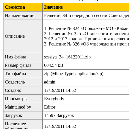
Свойства
Значение
Наименование
Решения 34-й очередной сессии Совета де
1. Решение № 324 «О бюджете МО «Кабанс
2. Решение № 325 «О внесении изменени
Описание
2012 и 2013 годов». Приложения к решен
3. Решение № 326 «Об утверждении прог
Имя файла
sessiya_34_16122011.zip
Размер файла
604.54 kB
Тип файла
zip (Mime Type: application/zip)
Создатель
admin
Создано:
12/19/2011 14:52
Просмотры
Everybody
Maintained by
Editor
Загрузок
14597 Загрузок
Последнее
12/19/2011 14:52
обновление