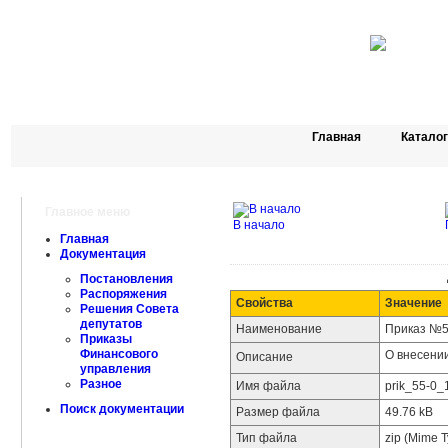
Главная
Катало
Главное меню
В начало
Главная
Документация
Постановления
Распоряжения
Свойства
Значение
Решения Совета
депутатов
Наименование
Приказ №55
Приказы
Финансового
О внесени
Описание
управления
Разное
Имя файла
prik_55-0_
Поиск документации
Размер файла
49.76 kB
Тип файла
zip (Mime T