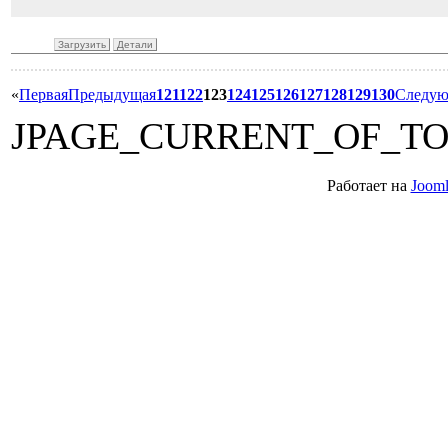
Загрузить
Детали
«
Первая
Предыдущая
121
122
123
124
125
126
127
128
129
130
Следу
JPAGE_CURRENT_OF_T
Работает на
Jooml