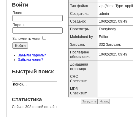
Войти
Тип файла
zip (Mime Type: appli
Логин
Создатель
admin
Создано:
10/02/2025 09:49
Пароль
Просмотры
Everybody
Maintained by
Editor
Запомнить меня
Загрузок
332 Загрузок
Последнее
10/02/2025 09:49
Забыли пароль?
обновление
Забыли логин?
Домашняя
страница
Быстрый поиск
CRC
Checksum
MD5
Checksum
Статистика
Загрузить
Назад
Сейчас 308 гостей онлайн