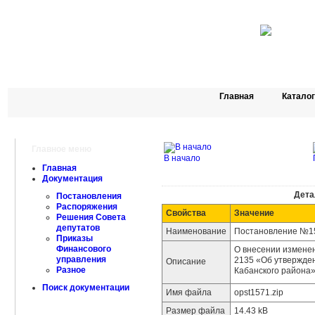
Главная
Катало
Главное меню
В начало
Главная
Документация
Дета
Постановления
Распоряжения
Свойства
Значение
Решения Совета
депутатов
Наименование
Постановление №157
Приказы
Финансового
О внесении изменен
управления
2135 «Об утвержде
Описание
Разное
Кабанского района
Поиск документации
Имя файла
opst1571.zip
Размер файла
14.43 kB