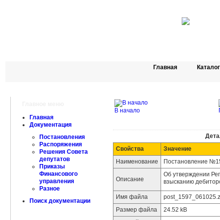
Главная
Катало
Главное меню
В начало
Главная
Документация
Дета
Постановления
Распоряжения
Свойства
Значение
Решения Совета
депутатов
Наименование
Постановление №159
Приказы
Финансового
Об утверждении Ре
Описание
управления
взысканию дебитор
Разное
Имя файла
post_1597_061025.z
Поиск документации
Размер файла
24.52 kB