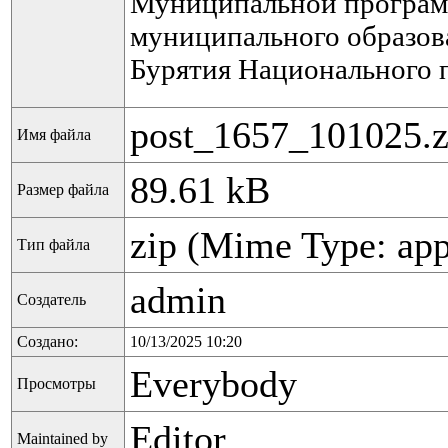
Муниципальной програ
муниципального образов
Бурятия Национального 
post_1657_101025.z
Имя файла
89.61 kB
Размер файла
zip (Mime Type: app
Тип файла
admin
Создатель
Создано:
10/13/2025 10:20
Everybody
Просмотры
Editor
Maintained by