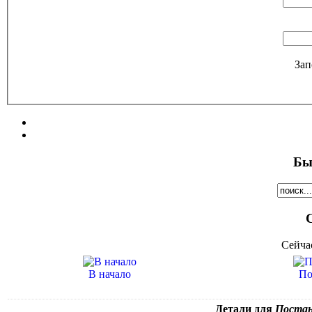
Зап
Бы
Сейча
В начало
По
Детали для
Постано