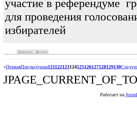
участие в референдуме г
для проведения голосован
избирателей
Загрузить
Детали
«
Первая
Предыдущая
121
122
123
124
125
126
127
128
129
130
Следу
JPAGE_CURRENT_OF_T
Работает на
Jooml