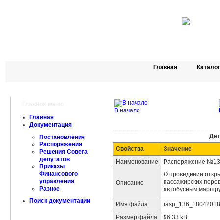
Главная
Катало
Главное меню
В начало
Главная
Документация
Дет
Постановления
Распоряжения
Свойства
Значение
Решения Совета
депутатов
Наименование
Распоряжение №136 
Приказы
Финансового
О проведении откры
управления
пассажирских пере
Описание
Разное
автобусным маршру
Поиск документации
Имя файла
rasp_136_18042018.
Размер файла
96.33 kB