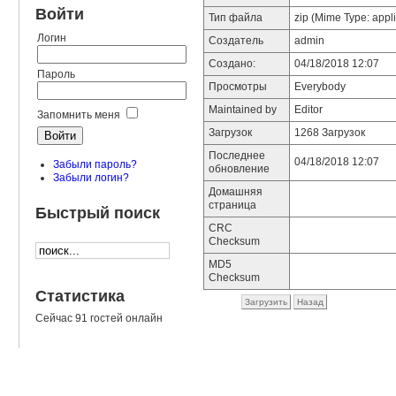
Войти
Тип файла
zip (Mime Type: appli
Логин
Создатель
admin
Создано:
04/18/2018 12:07
Пароль
Просмотры
Everybody
Maintained by
Editor
Запомнить меня
Загрузок
1268 Загрузок
Последнее
04/18/2018 12:07
Забыли пароль?
обновление
Забыли логин?
Домашняя
страница
Быстрый поиск
CRC
Checksum
MD5
Checksum
Статистика
Загрузить
Назад
Сейчас 91 гостей онлайн