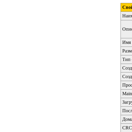
Сво
Наи
Опи
Имя 
Разм
Тип 
Созд
Созд
Про
Main
Загр
Посл
Дома
CRC