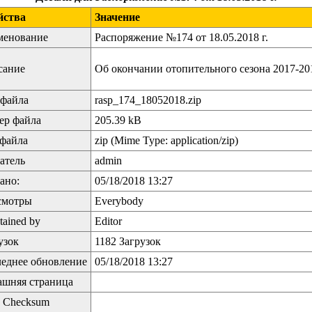
йства
Значение
менование
Распоряжение №174 от 18.05.2018 г.
сание
Об окончании отопительного сезона 2017-201
файла
rasp_174_18052018.zip
ер файла
205.39 kB
файла
zip (Mime Type: application/zip)
атель
admin
ано:
05/18/2018 13:27
смотры
Everybody
tained by
Editor
узок
1182 Загрузок
еднее обновление
05/18/2018 13:27
шняя страница
 Checksum