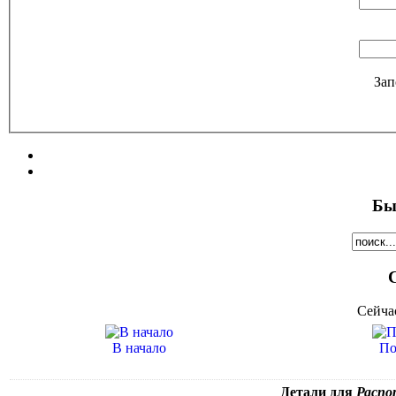
Зап
Бы
Сейча
В начало
По
Детали для
Распор