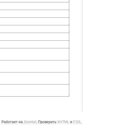
Работает на
Joomla!
. Проверить
XHTML
и
CSS
.