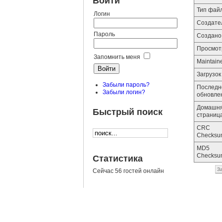
Войти
Тип фай
Логин
Создате
Пароль
Создано
Просмо
Запомнить меня
Maintain
Загрузок
Забыли пароль?
Последн
Забыли логин?
обновле
Домашн
Быстрый поиск
страниц
CRC
Checksu
MD5
Checksu
Статистика
З
Сейчас 56 гостей онлайн