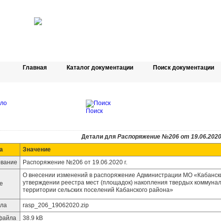
Главная
Каталог документации
Поиск документации
Поиск
Детали для
Распоряжение №206 от 19.06.2020 
а
Значение
вание
Распоряжение №206 от 19.06.2020 г.
О внесении изменений в распоряжение Администрации МО «Кабанский
утверждении реестра мест (площадок) накопления твердых коммуна
е
территории сельских поселений Кабанского района»
ла
rasp_206_19062020.zip
файла
38.9 kB