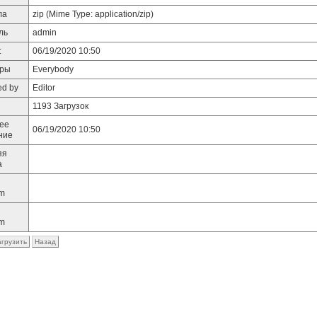
ла
zip (Mime Type: application/zip)
ль
admin
:
06/19/2020 10:50
тры
Everybody
ed by
Editor
1193 Загрузок
ее
06/19/2020 10:50
ние
яя
а
m
m
агрузить
Назад