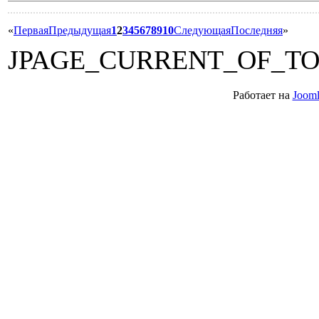
«
Первая
Предыдущая
1
2
3
4
5
6
7
8
9
10
Следующая
Последняя
»
JPAGE_CURRENT_OF_T
Работает на
Jooml