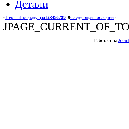
Детали
«
Первая
Предыдущая
1
2
3
4
5
6
7
8
9
10
Следующая
Последняя
»
JPAGE_CURRENT_OF_T
Работает на
Jooml