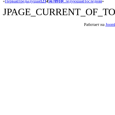
«
Первая
Предыдущая
1
2
3
4
5
6
7
8
9
10
Следующая
Последняя
»
JPAGE_CURRENT_OF_T
Работает на
Jooml