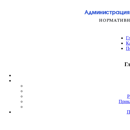
Г
К
П
Г
Р
Прик
П